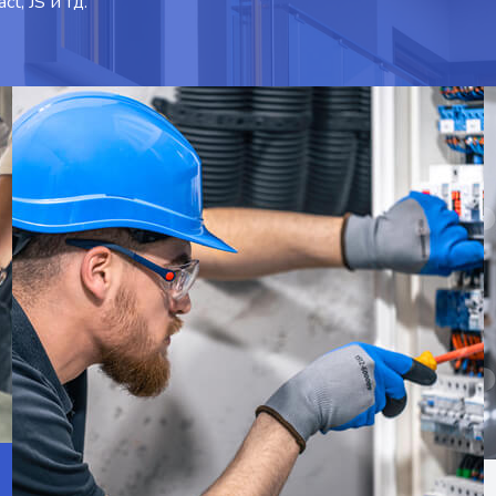
t, JS и тд.